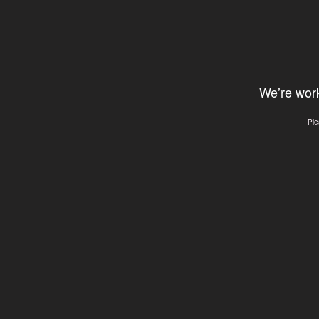
We’re work
Ple